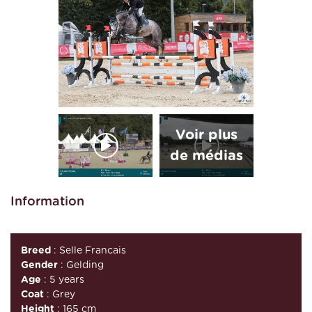
Information
Breed
: Selle Francais
Gender
: Gelding
Age
: 5 years
Coat
: Grey
Height
: 165 cm