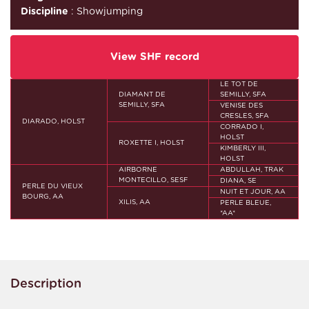
Discipline
: Showjumping
View SHF record
LE TOT DE
DIAMANT DE
SEMILLY, SFA
SEMILLY, SFA
VENISE DES
CRESLES, SFA
DIARADO, HOLST
CORRADO I,
HOLST
ROXETTE I, HOLST
KIMBERLY III,
HOLST
AIRBORNE
ABDULLAH, TRAK
MONTECILLO, SESF
DIANA, SE
PERLE DU VIEUX
NUIT ET JOUR, AA
BOURG, AA
XILIS, AA
PERLE BLEUE,
*AA*
Description