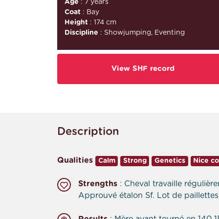
Age
: 7 years
Coat
: Bay
Height
: 174 cm
Discipline
: Showjumping, Eventing
View SHF record
Description
Qualities
Calm
Strong
Genetics
Nice c
Strengths
: Cheval travaille régulièr
Approuvé étalon Sf. Lot de paillettes