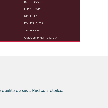
BURGGRAAF, HOLST
ESPRIT, KWPN
URIEL, SFA
EOLIENNE, SFA
THURIN, SFA
QUILUDIT MINOTIERE, SFA
 qualité de saut, Radios 5 étoiles.