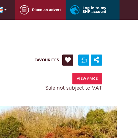
Log in to my
Place an advert
SHF account
FAVOURITES
VIEW PRICE
Sale not subject to VAT