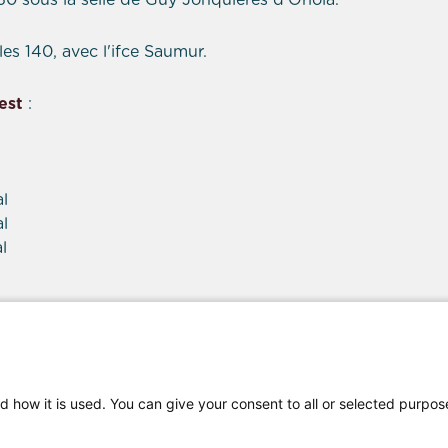
50 sous la selle de Guy Jonquieres d'Oriola.
es 140, avec l'ifce Saumur.
est
:
al
al
l
d how it is used. You can give your consent to all or selected purpos