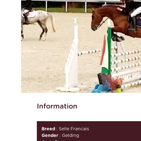
Information
Breed
: Selle Francais
Gender
: Gelding