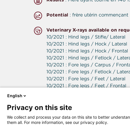
Results
: Mère ayant tourné en 140 1
Potential
: frère utérin commençant l
Veterinary X-rays available on requ
10/2021 : Hind legs / Stifle/ Lateral
10/2021 : Hind legs / Hock / Lateral
10/2021 : Hind legs / Hock / Frontal
10/2021 : Hind legs / Fetlock / Later
10/2021 : Fore legs / Carpus / Front
10/2021 : Fore legs / Fetlock / Latera
10/2021 : Fore legs / Feet / Lateral
10/2021 : Fore legs / Feet / Frontal
English
Privacy on this site
Seller contact details
We collect and process your data on this site to better understan
them all. For more information, see our privacy policy.