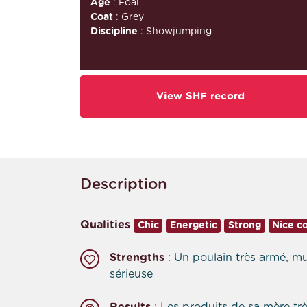
Age
: Foal
Coat
: Grey
Discipline
: Showjumping
View SHF record
Description
Qualities
Chic
Energetic
Strong
Nice c
Strengths
: Un poulain très armé, m
sérieuse