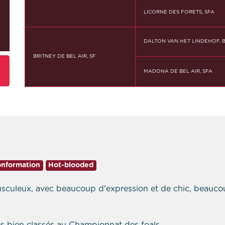
LICORNE DES FORETS, SFA
DALTON VAN HET LINDEHOF, 
BRITNEY DE BEL AIR, SF
MADONA DE BEL AIR, SFA
onformation
Hot-blooded
usculeux, avec beaucoup d'expression et de chic, beauco