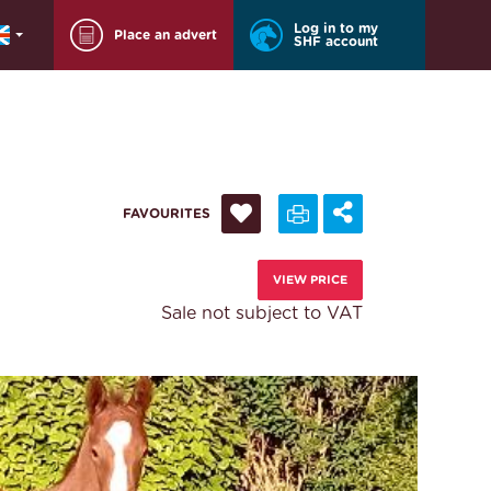
Log in to my
Place an advert
SHF account
FAVOURITES
VIEW PRICE
Sale not subject to VAT