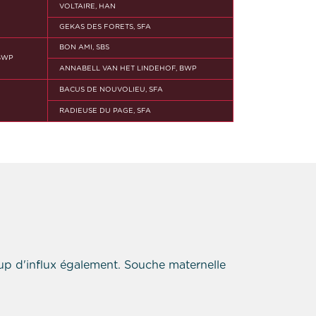
VOLTAIRE, HAN
GEKAS DES FORETS, SFA
BON AMI, SBS
BWP
ANNABELL VAN HET LINDEHOF, BWP
BACUS DE NOUVOLIEU, SFA
RADIEUSE DU PAGE, SFA
up d'influx également. Souche maternelle