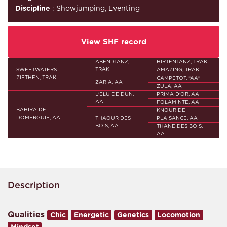
Discipline
: Showjumping, Eventing
View SHF record
ABENDTANZ,
HIRTENTANZ, TRAK
TRAK
SWEETWATERS
AMAZING, TRAK
ZIETHEN, TRAK
CAMPETOT, *AA*
ZARIA, AA
ZULA, AA
L'ELU DE DUN,
PRIMA D'OR, AA
AA
FOLAMINTE, AA
BAHIRA DE
KNOUR DE
DOMERGUIE, AA
THAOUR DES
PLAISANCE, AA
BOIS, AA
THANE DES BOIS,
AA
Description
Qualities
Chic
Energetic
Genetics
Locomotion