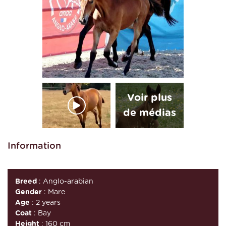
Information
Breed
: Anglo-arabian
Gender
: Mare
Age
: 2 years
Coat
: Bay
Height
: 160 cm