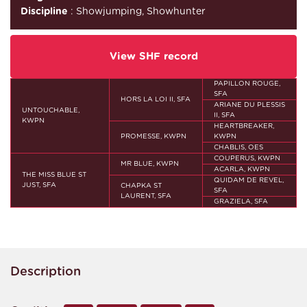
Discipline
: Showjumping, Showhunter
View SHF record
PAPILLON ROUGE,
SFA
HORS LA LOI II, SFA
ARIANE DU PLESSIS
UNTOUCHABLE,
II, SFA
KWPN
HEARTBREAKER,
PROMESSE, KWPN
KWPN
CHABLIS, OES
COUPERUS, KWPN
MR BLUE, KWPN
ACARLA, KWPN
THE MISS BLUE ST
QUIDAM DE REVEL,
JUST, SFA
CHAPKA ST
SFA
LAURENT, SFA
GRAZIELA, SFA
Description