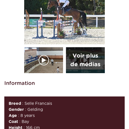
Information
Breed
: Selle Francais
Gender
: Gelding
Age
: 8 years
Coat
: Bay
Height
: 166 cm