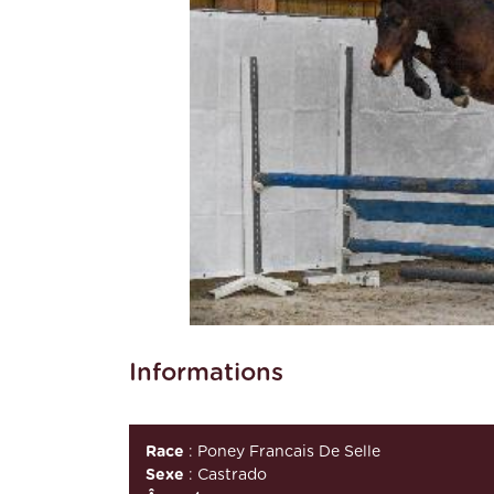
Informations
Race
: Poney Francais De Selle
Sexe
: Castrado