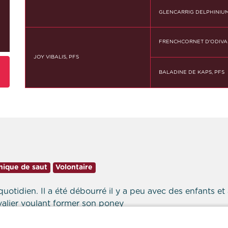
GLENCARRIG DELPHINIUM
FRENCHCORNET D'ODIVAL
JOY VIBALIS, PFS
BALADINE DE KAPS, PFS
nique de saut
Volontaire
uotidien. Il a été débourré il y a peu avec des enfants e
cavalier voulant former son poney