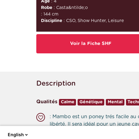
Âge
: 4
Robe
: Casta&ntilde;o
: 144 cm
Discipline
: CSO, Show Hunter, Leisure
Voir la Fiche SHF
Description
Qualités
Calme
Génétique
Mental
Tech
: Mambo est un poney trés facile au q
libérté. Il sera idéal pour un jeune 
English