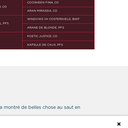
COOSHEEN FINN, CO
, CO
ARAN MIRANDA, CO
WINDOWS VH COSTERSVELD, BWP
, PFS
ARANE DE BLONDE, PFS
POETIC JUSTICE, CO
KAPSULE DE CAUX, PFS
t a montré de belles chose au saut en