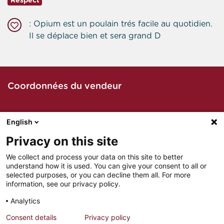
Respect
: Opium est un poulain trés facile au quotidien.
Il se déplace bien et sera grand D
Coordonnées du vendeur
English
Contacter le vendeur par téléphone
Privacy on this site
We collect and process your data on this site to better
understand how it is used. You can give your consent to all or
Contacter le vendeur par mail
selected purposes, or you can decline them all. For more
information, see our privacy policy.
Analytics
Consent details
Privacy policy
MENTIONS LÉGALES