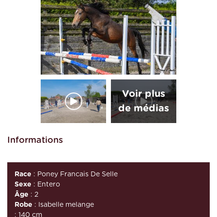
Informations
Race
: Poney Francais De Selle
Sexe
: Entero
Âge
: 2
Robe
: Isabelle melange
: 140 cm