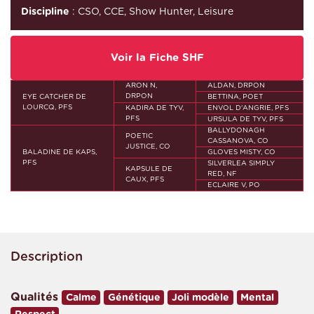
Discipline
: CSO, CCE, Show Hunter, Leisure
Voir la Fiche SHF
ARON N,
ALDAN, DRPON
DRPON
EYE CATCHER DE
BETTINA, POET
LOURCQ, PFS
KADIRA DE TYV,
ENVOL D'ANGRIE, PFS
PFS
URSULA DE TYV, PFS
BALLYDONAGH
POETIC
CASSANOVA, CO
JUSTICE, CO
BALADINE DE KAPS,
GLOVES MISTY, CO
PFS
SILVERLEA SIMPLY
KAPSULE DE
RED, NF
CAUX, PFS
ECLAIRE V, PO
Description
Qualités
Calme
Génétique
Joli modèle
Mental