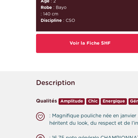
Âge
: 2
Robe
: Bayo
: 140 cm
Discipline
: CSO
Voir la Fiche SHF
Description
Qualités
Amplitude
Chic
Energique
Gén
: Magnifique pouliche née en janvie
héritent du look, du respect et de l’