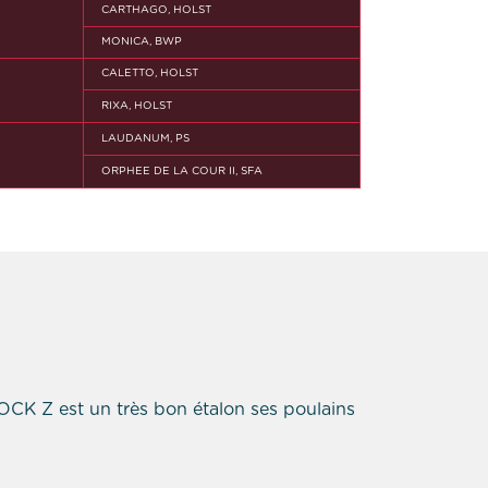
CARTHAGO, HOLST
MONICA, BWP
CALETTO, HOLST
RIXA, HOLST
LAUDANUM, PS
ORPHEE DE LA COUR II, SFA
OCK Z est un très bon étalon ses poulains