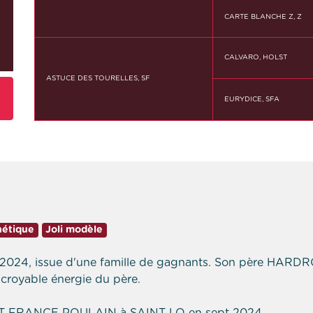
CARTE BLANCHE Z, Z
CALVARO, HOLST
ASTUCE DES TOURELLES, SF
EURYDICE, SFA
étique
Joli modèle
r 2024, issue d'une famille de gagnants. Son père HARDR
incroyable énergie du père.