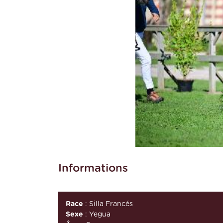
Informations
Race
: Silla Francés
Sexe
: Yegua