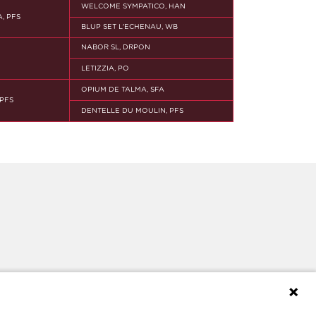
WELCOME SYMPATICO, HAN
, PFS
BLUP SET L'ECHENAU, WB
NABOR SL, DRPON
LETIZZIA, PO
OPIUM DE TALMA, SFA
 PFS
DENTELLE DU MOULIN, PFS