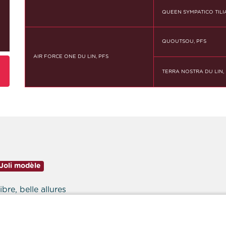
QUEEN SYMPATICO TILIA
QUOUTSOU, PFS
AIR FORCE ONE DU LIN, PFS
TERRA NOSTRA DU LIN,
Joli modèle
bre, belle allures