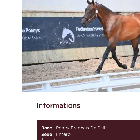
Informations
Race
: Poney Francais De Selle
Sexe
: Entero