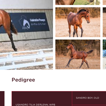
Pedigree
SANDRO BOY, OLD
USANDRO TILIA DERLENN, WPB