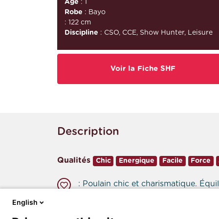
Âge
: 1
Robe
: Bayo
: 122 cm
Discipline
: CSO, CCE, Show Hunter, Leisure
Voir la Fiche SHF
Description
Qualités
Chic
Energique
Facile
Force
: Poulain chic et charismatique. Équili
English