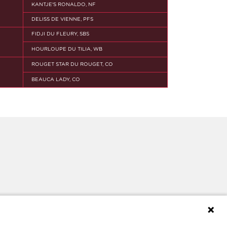
KANTJE'S RONALDO, NF
DELISS DE VIENNE, PFS
FIDJI DU FLEURY, SBS
HOURLOUPE DU TILIA, WB
ROUGET STAR DU ROUGET, CO
BEAUCA LADY, CO