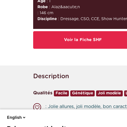
Âge
: 1
Robe
: Alaz&aacute;n
: 146 cm
Discipline
: Dressage, CSO, CCE, Show Hunte
Voir la Fiche SHF
Description
Qualités
Facile
Génétique
Joli modèle
: Jolie allures, joli modèle, bon cara
English