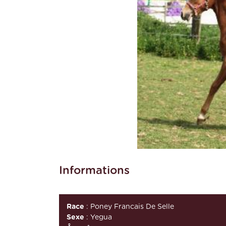
Informations
Race
: Poney Francais De Selle
Sexe
: Yegua