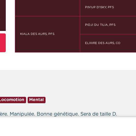
PIN'UP D'ISKY, PFS
r
PIDJI DU TILIA, PFS
KIALA DES AURS, PFS
ELIXIRE DES AURS, CO
Locomotion
Mental
ctère. Manipulée. Bonne génétique. Sera de taille D.