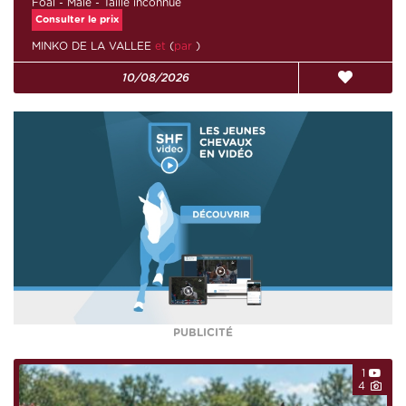
Foal - Mâle - Taille inconnue
Consulter le prix
MINKO DE LA VALLEE
et
(
par
)
10/08/2026
PUBLICITÉ
1
4