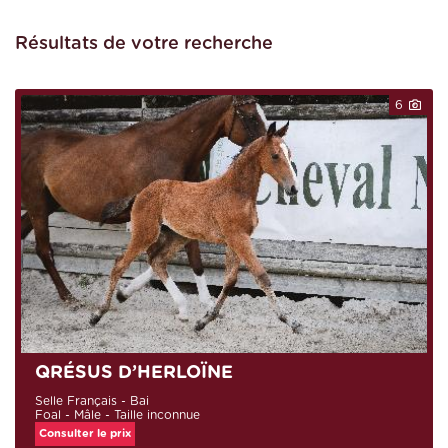
indifférent
Poulinière :
Résultats de votre recherche
Toutes
Taille :
Toutes
Discipline :
6
Toutes
Région :
QRÉSUS D’HERLOÏNE
Selle Français - Bai
Foal - Mâle - Taille inconnue
Consulter le prix