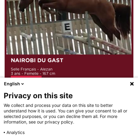
NAIROBI DU GAST
Selle Français - Alezan
3 ans - Femelle - 167 cm
Consulter le prix
English
COLESTUS
et
BANDA DU SARTEL (
par
OGANO SITTE)
Privacy on this site
10/08/2026
We collect and process your data on this site to better
understand how it is used. You can give your consent to all or
1
2
3
4
5
6
selected purposes, or you can decline them all. For more
information, see our privacy policy.
Analytics