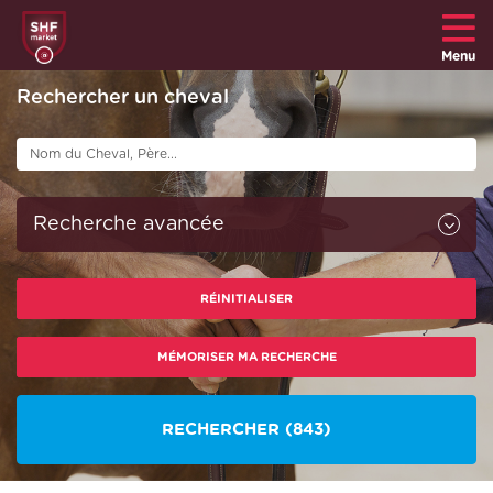
Menu
Rechercher un cheval
Recherche avancée
Toutes
Race :
RÉINITIALISER
Tous
Sexe :
Min
Max
Prix :
à :
MÉMORISER MA RECHERCHE
Tous
Âge :
RECHERCHER
(843)
Toutes
Robe :