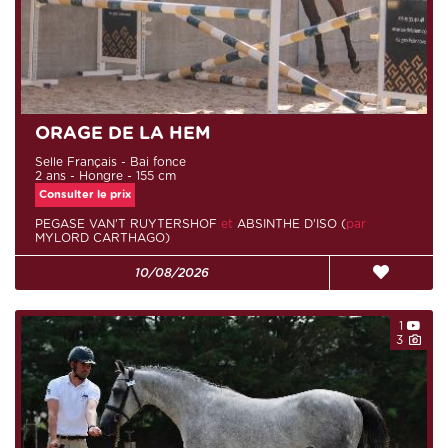
ORAGE DE LA HEM
Selle Français - Bai fonce
2 ans - Hongre - 155 cm
Consulter le prix
PEGASE VAN'T RUYTERSHOF
et
ABSINTHE D'ISO (
par
MYLORD CARTHAGO)
10/08/2026
1
3