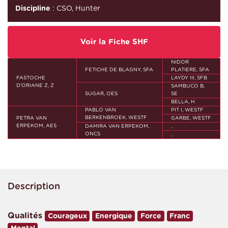
Discipline
: CSO, Hunter
Voir la Fiche SHF
NIDOR
FETICHE DE BLAGNY, SFA
PLATIERE, SFA
FASTOCHE
LAYDY III, SFB
D'ORIANE Z, Z
SAMBUCO B,
SUGAR, OES
SE
BELLA, H
PABLO VAN
PIT I, WESTF
BERKENBROEK, WESTF
PETRA VAN
GARBE, WESTF
ERPEKOM, AES
DAMIRA VAN ERPEKOM,
,
ONCS
,
Description
Qualités
Courageux
Energique
Force
Franc