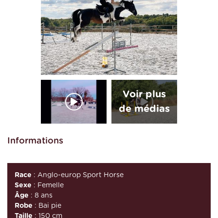
Informations
Race
: Anglo-europ Sport Horse
Sexe
: Femelle
Âge
: 8 ans
Robe
: Bai pie
Taille
: 150 cm