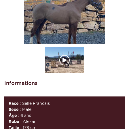
Informations
Race
: Selle Francais
Sexe
: Mâle
Âge
: 6 ans
Robe
: Alezan
Taille
: 178 cm