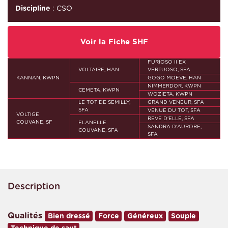
Discipline
: CSO
Voir la Fiche SHF
FURIOSO II EX
VOLTAIRE, HAN
VERTUOSO, SFA
KANNAN, KWPN
GOGO MOEVE, HAN
NIMMERDOR, KWPN
CEMETA, KWPN
WOZIETA, KWPN
LE TOT DE SEMILLY,
GRAND VENEUR, SFA
SFA
VENUE DU TOT, SFA
VOLTIGE
REVE D'ELLE, SFA
COUVANE, SF
FLANELLE
SANDRA D'AURORE,
COUVANE, SFA
SFA
Description
Qualités
Bien dressé
Force
Généreux
Souple