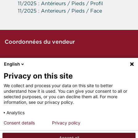
11/2025 : Antérieurs / Pieds / Profil
11/2025 : Anterieurs / Pieds / Face
Coordonnées du vendeur
English
Contacter le vendeur par téléphone
Privacy on this site
We collect and process your data on this site to better
understand how it is used. You can give your consent to all or
Contacter le vendeur par mail
selected purposes, or you can decline them all. For more
information, see our privacy policy.
Analytics
Consent details
Privacy policy
MENTIONS LÉGALES
PARTENAIRES
Accept all