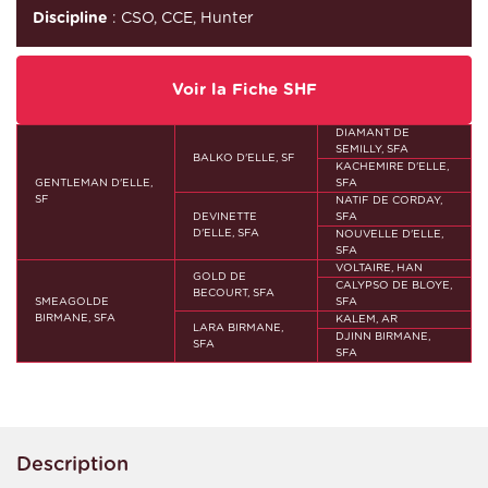
Discipline
: CSO, CCE, Hunter
Voir la Fiche SHF
DIAMANT DE
SEMILLY, SFA
BALKO D'ELLE, SF
KACHEMIRE D'ELLE,
GENTLEMAN D'ELLE,
SFA
SF
NATIF DE CORDAY,
DEVINETTE
SFA
D'ELLE, SFA
NOUVELLE D'ELLE,
SFA
VOLTAIRE, HAN
GOLD DE
CALYPSO DE BLOYE,
BECOURT, SFA
SMEAGOLDE
SFA
BIRMANE, SFA
KALEM, AR
LARA BIRMANE,
DJINN BIRMANE,
SFA
SFA
Description