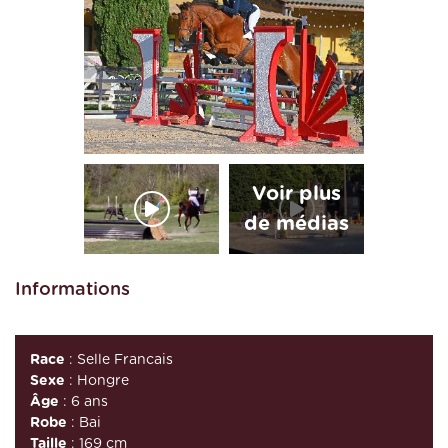
Informations
Race
: Selle Francais
Sexe
: Hongre
Âge
: 6 ans
Robe
: Bai
Taille
: 169 cm