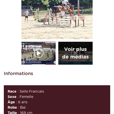
Informations
Race
: Selle Francais
Sexe
: Femelle
Âge
: 6 ans
Robe
: Bai
Taille
: 169 cm