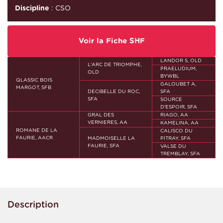
Discipline
: CSO
Voir la Fiche SHF
LANDOR S, OLD
L'ARC DE TRIOMPHE,
PRAELUDIUM,
OLD
BYWBL
QLASSIC BOIS
GALOUBET A,
MARGOT, SFB
DECIBELLE DU ROC,
SFA
SFA
SOURCE
D'ESPOIR, SFA
GRAL DES
RIAGO, AA
VERNIERES, AA
KAMELINA, AA
ROMANE DE LA
CALISCO DU
FAURIE, AACR
MADMOISELLE LA
PITRAY, SFA
FAURIE, SFA
VALSE DU
TREMBLAY, SFA
Description