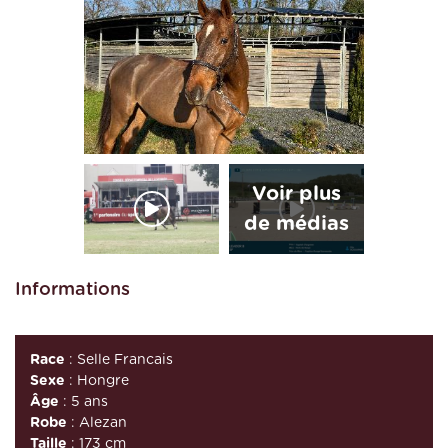
Informations
Race
: Selle Francais
Sexe
: Hongre
Âge
: 5 ans
Robe
: Alezan
Taille
: 173 cm