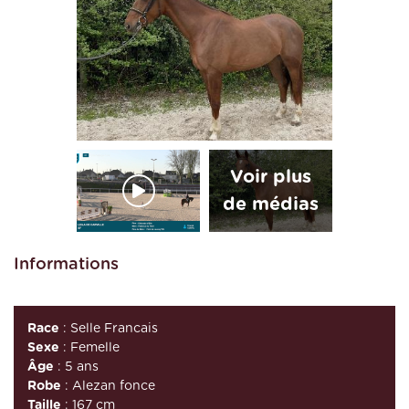
Informations
Race
: Selle Francais
Sexe
: Femelle
Âge
: 5 ans
Robe
: Alezan fonce
Taille
: 167 cm