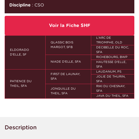
Discipline
: CSO
Voir la Fiche SHF
L'ARC DE
QLASSIC BOIS
TRIOMPHE, OLD
MARGOT, SFB
DECIBELLE DU ROC,
ELDORADO
SFA
D'ELLE, SF
RICHEBOURG, BWP
NIADE D'ELLE, SFA
HAUTESSE D'ELLE,
SFA
LAUDANUM, PS
FIRST DE LAUNAY,
JOLIE DE THURIN,
SFA
PATIENCE DU
SFA
THEIL, SFA
RIKI DU CHESNAY,
JONQUILLE DU
SFA
THEIL, SFA
JAVA DU THEIL, SFA
Description