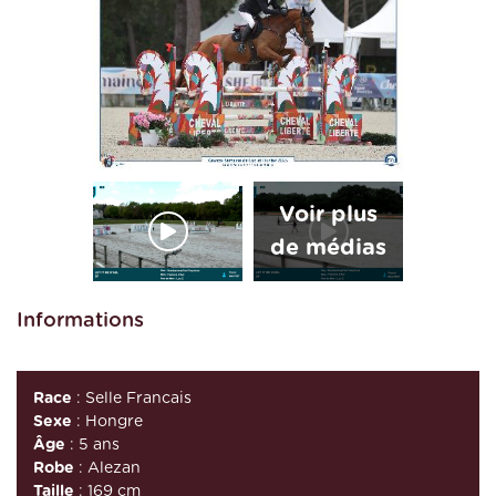
Informations
Race
: Selle Francais
Sexe
: Hongre
Âge
: 5 ans
Robe
: Alezan
Taille
: 169 cm