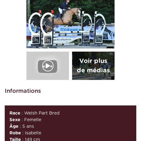
Informations
Race
: Welsh Part Bred
Sexe
: Femelle
Âge
: 5 ans
Robe
: Isabelle
Taille
: 149 cm