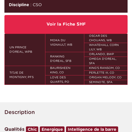
Discipline
: CSO
Voir la Fiche SHF
OSCAR DES
MOKA DU
CHOUANS, WB
VIGNAULT, WB
WHATEHALL CORN
UN PRINCE
LILY, WB
D'OREAL, WPB
ORLANDO, BWP
RANKING
OMEGA D'OREAL,
D'OREAL, SFB
SFA
BAURISHEEN
KING'S RANSOM, CO
KING, CO
TITJIE DE
PERLETTE III, CO
MONTIGNY, PFS
LOVE DES
ORIGAN MELODY, CO
QUARTS, PO
SEMINOTE, SFA
Description
Qualités
Chic
Energique
Intelligence de la barre