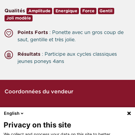
Qualités
Amplitude
Energique
Force
Gentil
Joli modèle
Points Forts
: Ponette avec un gros coup de
saut, gentille et très jolie.
Résultats
: Participe aux cycles classiques
jeunes poneys 4ans
Coordonnées du vendeur
English
Contacter le vendeur par téléphone
Privacy on this site
We collect and process your data on this site to better