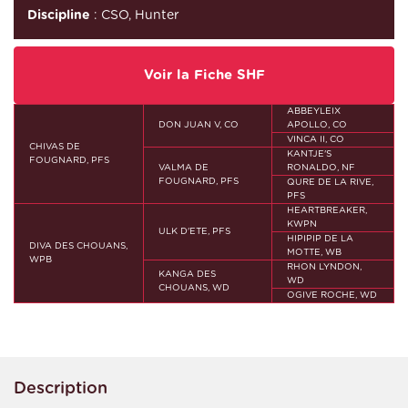
Discipline
: CSO, Hunter
Voir la Fiche SHF
ABBEYLEIX
DON JUAN V, CO
APOLLO, CO
VINCA II, CO
CHIVAS DE
KANTJE'S
FOUGNARD, PFS
VALMA DE
RONALDO, NF
FOUGNARD, PFS
QURE DE LA RIVE,
PFS
HEARTBREAKER,
KWPN
ULK D'ETE, PFS
HIPIPIP DE LA
DIVA DES CHOUANS,
MOTTE, WB
WPB
RHON LYNDON,
KANGA DES
WD
CHOUANS, WD
OGIVE ROCHE, WD
Description