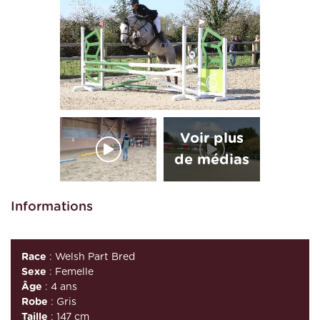
Informations
Race
: Welsh Part Bred
Sexe
: Femelle
Âge
: 4 ans
Robe
: Gris
Taille
: 147 cm