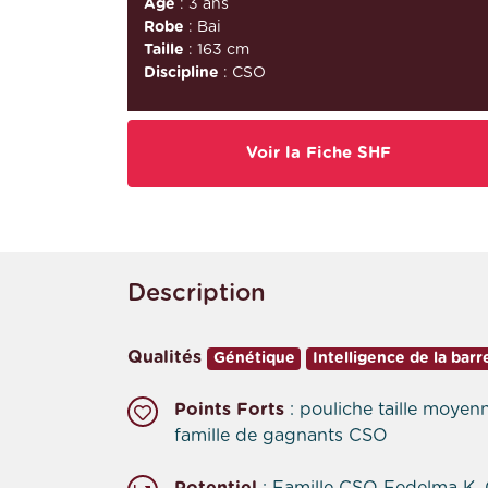
Âge
: 3 ans
Robe
: Bai
Taille
: 163 cm
Discipline
: CSO
Voir la Fiche SHF
Description
Qualités
Génétique
Intelligence de la barr
Points Forts
: pouliche taille moyenn
famille de gagnants CSO