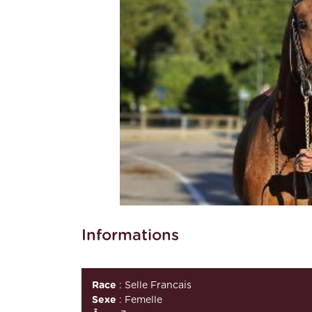
Informations
Race
: Selle Francais
Sexe
: Femelle