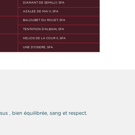
DIAMANT DE SEMILLY, SFA
AZALEE DE MAI II, SFA
BALOUBET DU ROUET, SFA
TENTATION D'ALBAIN, SFA
HELIOS DE LA COUR II, SFA
UNE D'OSIERE, SFA
us , bien équilibrée, sang et respect.