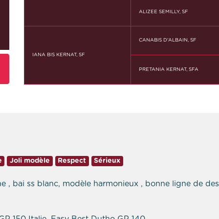
ALIZEE SEMILLY, SF
CANABIS D'ALBAIN, SF
IANA BIS KERNAT, SF
PRETANIA KERNAT, SFA
e
Joli modèle
Respect
Sérieux
e , bai ss blanc, modèle harmonieux , bonne ligne de dess