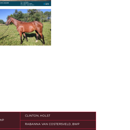
CLINTON, HOLST
BWP
RABANNA VAN COSTERSVELD, BWP