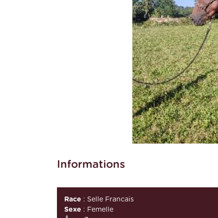
Informations
Race
: Selle Francais
Sexe
: Femelle