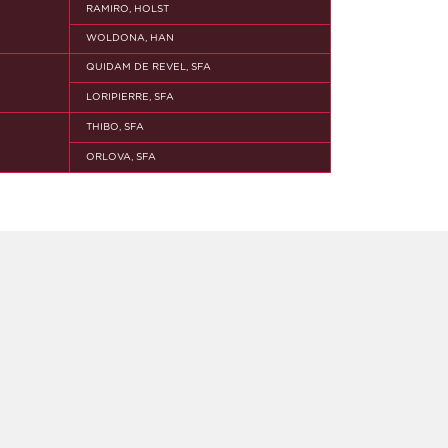
RAMIRO, HOLST
WOLDONA, HAN
QUIDAM DE REVEL, SFA
LORIPIERRE, SFA
THIBO, SFA
ORLOVA, SFA