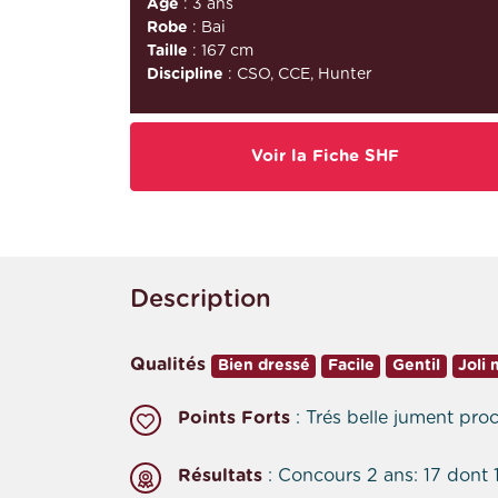
Âge
: 3 ans
Robe
: Bai
Taille
: 167 cm
Discipline
: CSO, CCE, Hunter
Voir la Fiche SHF
Description
Qualités
Bien dressé
Facile
Gentil
Joli
Points Forts
: Trés belle jument pr
Résultats
: Concours 2 ans: 17 dont 1