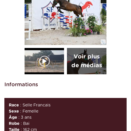
Informations
Race
: Selle Francais
Sexe
: Femelle
Âge
: 3 ans
Robe
: Bai
Taille
: 162 cm