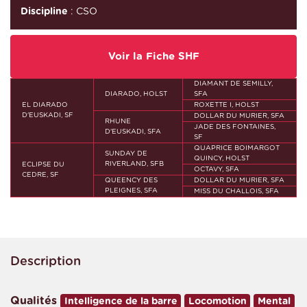
Discipline
: CSO
Voir la Fiche SHF
DIAMANT DE SEMILLY,
DIARADO, HOLST
SFA
EL DIARADO
ROXETTE I, HOLST
D'EUSKADI, SF
DOLLAR DU MURIER, SFA
RHUNE
JADE DES FONTAINES,
D'EUSKADI, SFA
SF
QUAPRICE BOIMARGOT
SUNDAY DE
QUINCY, HOLST
RIVERLAND, SFB
ECLIPSE DU
OCTAVY, SFA
CEDRE, SF
QUEENCY DES
DOLLAR DU MURIER, SFA
PLEIGNES, SFA
MISS DU CHALLOIS, SFA
Description
Qualités
Intelligence de la barre
Locomotion
Mental