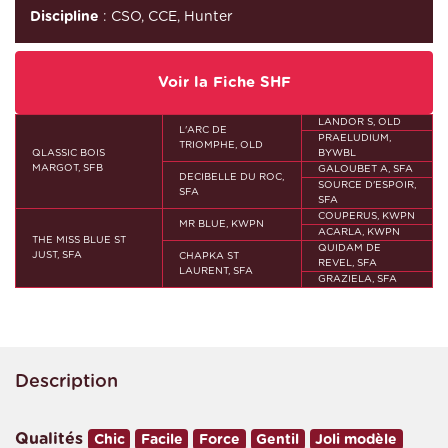
Discipline
: CSO, CCE, Hunter
Voir la Fiche SHF
LANDOR S, OLD
L'ARC DE
PRAELUDIUM,
TRIOMPHE, OLD
QLASSIC BOIS
BYWBL
MARGOT, SFB
GALOUBET A, SFA
DECIBELLE DU ROC,
SOURCE D'ESPOIR,
SFA
SFA
COUPERUS, KWPN
MR BLUE, KWPN
ACARLA, KWPN
THE MISS BLUE ST
QUIDAM DE
JUST, SFA
CHAPKA ST
REVEL, SFA
LAURENT, SFA
GRAZIELA, SFA
Description
Qualités
Chic
Facile
Force
Gentil
Joli modèle