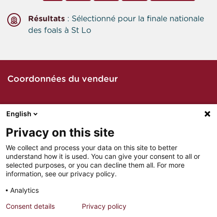
Résultats
: Sélectionné pour la finale nationale
des foals à St Lo
Coordonnées du vendeur
English
Contacter le vendeur par téléphone
Privacy on this site
We collect and process your data on this site to better
understand how it is used. You can give your consent to all or
Contacter le vendeur par mail
selected purposes, or you can decline them all. For more
information, see our privacy policy.
Analytics
Consent details
Privacy policy
MENTIONS LÉGALES