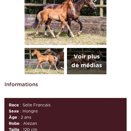
Informations
Race
: Selle Francais
Sexe
: Hongre
Âge
: 2 ans
Robe
: Alezan
Taille
: 120 cm