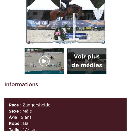
Informations
Race
: Zangersheide
Sexe
: Mâle
Âge
: 5 ans
Robe
: Bai
Taille
: 177 cm