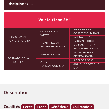
Discipline
: CSO
Voir la Fiche SHF
WINDOWS VH
COMME IL FAUT,
COSTERSVELD, BWP
WESTF
PEGASE VAN'T
RATINA Z, HAN
RUYTERSHOF, BWP
CARTANI, HOLST
GIANTHINA V'T
DIAMANTHINA VH
RUYTERSHOF, BWP
RUYTERSHOF, BWP
VOLTAIRE, HAN
KANNAN, KWPN
CEMETA, KWPN
TORNADE DE LA
ADELFOS, SESF
ROQUE, SFA
ONLY
JOLIE NARCOTIQUE,
NARCOTIQUE, SFA
SFA
Description
Qualités
Force
Franc
Génétique
Joli modèle