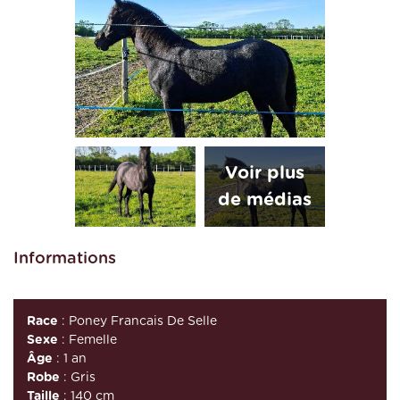
Informations
Race
: Poney Francais De Selle
Sexe
: Femelle
Âge
: 1 an
Robe
: Gris
Taille
: 140 cm