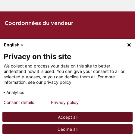
Coordonnées du vendeur
English
Contacter le vendeur par téléphone
Privacy on this site
We collect and process your data on this site to better
understand how it is used. You can give your consent to all or
Contacter le vendeur par mail
selected purposes, or you can decline them all. For more
information, see our privacy policy.
Analytics
Consent details
Privacy policy
MENTIONS LÉGALES
PARTENAIRES
Accept all
POLITIQUE DE CONFIDENTIALITÉ
CONTACT
Decline all
RETROUVEZ LES CHEVAUX DE LA SEMAINE SUR NOTRE PAGE