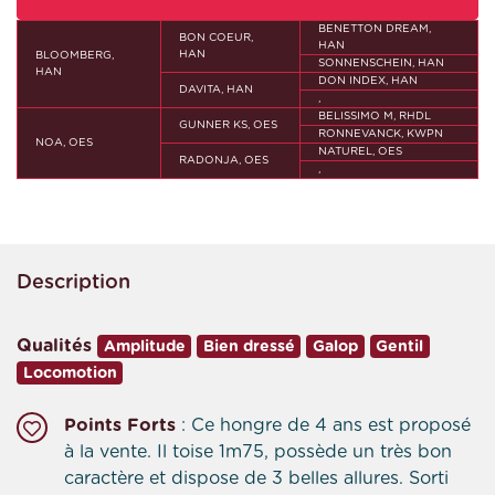
BENETTON DREAM,
BON COEUR,
HAN
HAN
BLOOMBERG,
SONNENSCHEIN, HAN
HAN
DON INDEX, HAN
DAVITA, HAN
,
BELISSIMO M, RHDL
GUNNER KS, OES
RONNEVANCK, KWPN
NOA, OES
NATUREL, OES
RADONJA, OES
,
Description
Qualités
Amplitude
Bien dressé
Galop
Gentil
Locomotion
Points Forts
: Ce hongre de 4 ans est proposé
à la vente. Il toise 1m75, possède un très bon
caractère et dispose de 3 belles allures. Sorti