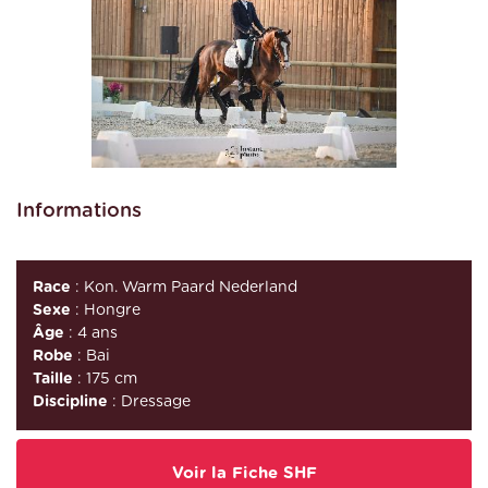
Informations
Race
: Kon. Warm Paard Nederland
Sexe
: Hongre
Âge
: 4 ans
Robe
: Bai
Taille
: 175 cm
Discipline
: Dressage
Voir la Fiche SHF