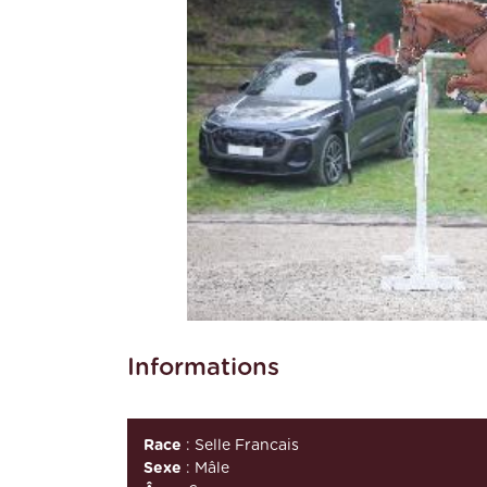
Informations
Race
: Selle Francais
Sexe
: Mâle