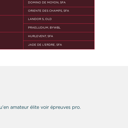
DOMINO DE MOYON, SFA
ORIENTE DES CHAMPS, SFA
LANDOR S, OLD
PRAELUDIUM, BYWBL
HURLEVENT, SFA
JADE DE L'ERDRE, SFA
u'en amateur élite voir épreuves pro.