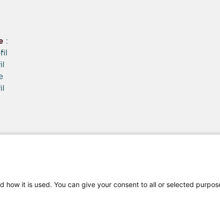
e
:
il
il
e
il
d how it is used. You can give your consent to all or selected purpos
ne
Contacter le vende