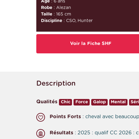
Âge
: 6 ans
Robe
: Alezan
Taille
: 165 cm
Discipline
: CSO, Hunter
Voir la Fiche SHF
Description
Qualités
Chic
Force
Galop
Mental
Sér
Points Forts
: cheval avec beaucoup d
Résultats
: 2025 : qualif CC 2026 : 