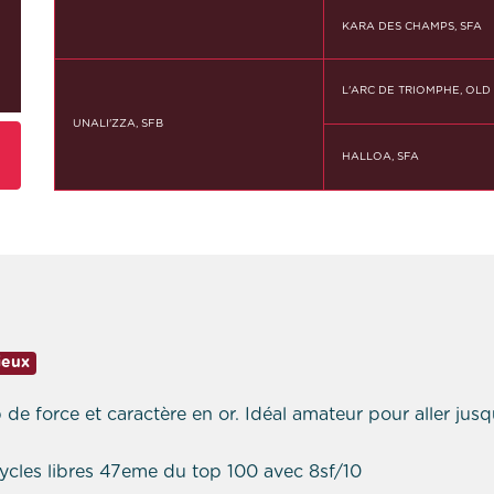
KARA DES CHAMPS, SFA
L'ARC DE TRIOMPHE, OLD
UNALI'ZZA, SFB
HALLOA, SFA
ieux
e force et caractère en or. Idéal amateur pour aller jusq
cycles libres 47eme du top 100 avec 8sf/10