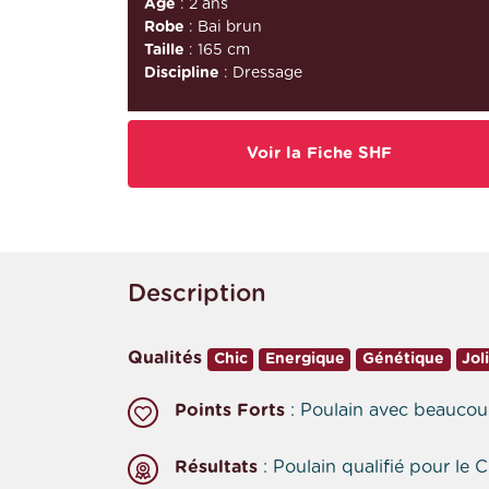
Âge
: 2 ans
Robe
: Bai brun
Taille
: 165 cm
Discipline
: Dressage
Voir la Fiche SHF
Description
Qualités
Chic
Energique
Génétique
Jol
Points Forts
: Poulain avec beaucoup
Résultats
: Poulain qualifié pour l