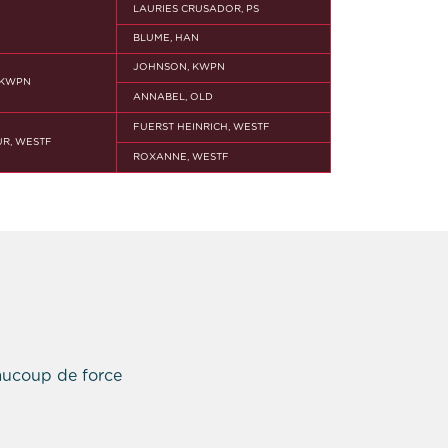
LAURIES CRUSADOR, PS
BLUME, HAN
JOHNSON, KWPN
 KWPN
ANNABEL, OLD
FUERST HEINRICH, WESTF
R, WESTF
ROXANNE, WESTF
eaucoup de force