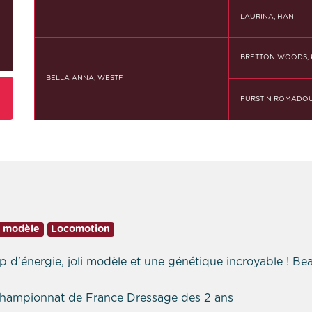
LAURINA, HAN
BRETTON WOODS,
BELLA ANNA, WESTF
FURSTIN ROMADOU
i modèle
Locomotion
 d'énergie, joli modèle et une génétique incroyable ! B
e Championnat de France Dressage des 2 ans