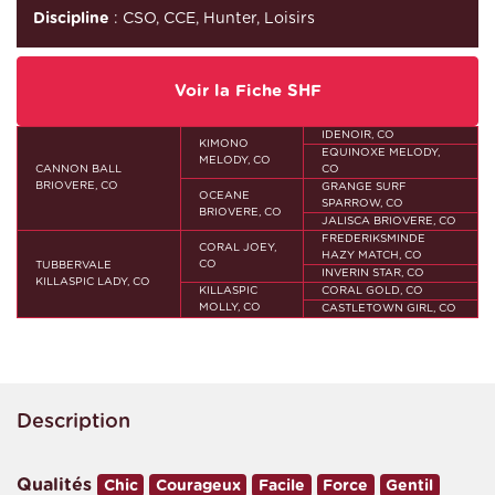
Discipline
: CSO, CCE, Hunter, Loisirs
Voir la Fiche SHF
IDENOIR, CO
KIMONO
EQUINOXE MELODY,
MELODY, CO
CANNON BALL
CO
BRIOVERE, CO
GRANGE SURF
OCEANE
SPARROW, CO
BRIOVERE, CO
JALISCA BRIOVERE, CO
FREDERIKSMINDE
CORAL JOEY,
HAZY MATCH, CO
CO
TUBBERVALE
INVERIN STAR, CO
KILLASPIC LADY, CO
KILLASPIC
CORAL GOLD, CO
MOLLY, CO
CASTLETOWN GIRL, CO
Description
Qualités
Chic
Courageux
Facile
Force
Gentil