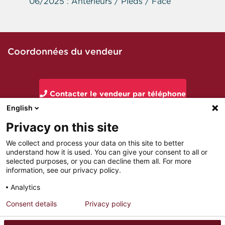
06/2025 : Anterieurs / Pieds / Face
Coordonnées du vendeur
Contacter le vendeur par téléphone
English
Privacy on this site
Contacter le vendeur par mail
We collect and process your data on this site to better
understand how it is used. You can give your consent to all or
selected purposes, or you can decline them all. For more
information, see our privacy policy.
Analytics
Consent details
Privacy policy
MENTIONS LÉGALES
PARTENAIRES