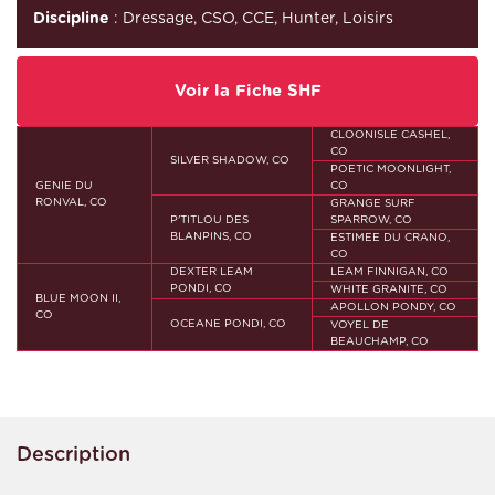
Discipline
: Dressage, CSO, CCE, Hunter, Loisirs
Voir la Fiche SHF
CLOONISLE CASHEL,
CO
SILVER SHADOW, CO
POETIC MOONLIGHT,
GENIE DU
CO
RONVAL, CO
GRANGE SURF
P'TITLOU DES
SPARROW, CO
BLANPINS, CO
ESTIMEE DU CRANO,
CO
DEXTER LEAM
LEAM FINNIGAN, CO
PONDI, CO
WHITE GRANITE, CO
BLUE MOON II,
APOLLON PONDY, CO
CO
OCEANE PONDI, CO
VOYEL DE
BEAUCHAMP, CO
Description