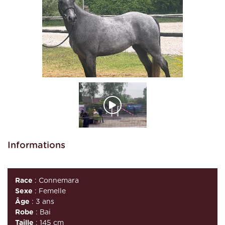
Informations
Race
: Connemara
Sexe
: Femelle
Âge
: 3 ans
Robe
: Bai
Taille
: 145 cm