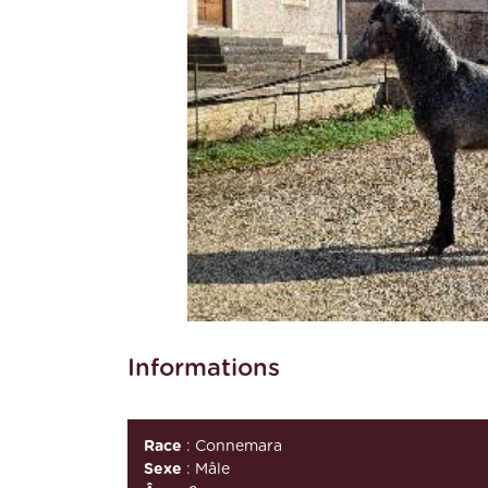
Informations
Race
: Connemara
Sexe
: Mâle