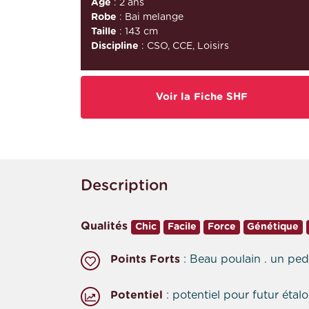
Âge
: 2 ans
Robe
: Bai melange
Taille
: 143 cm
Discipline
: CSO, CCE, Loisirs
Voir la Fiche SHF
Description
Qualités
Chic
Facile
Force
Génétique
Points Forts
: Beau poulain . un pedi
Potentiel
: potentiel pour futur étal