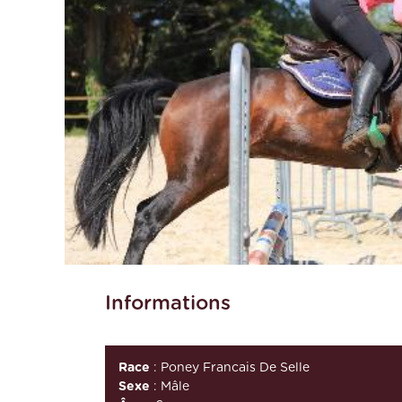
Informations
Race
: Poney Francais De Selle
Sexe
: Mâle