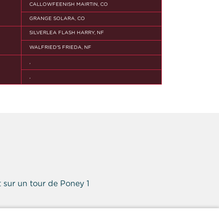
CALLOWFEENISH MAIRTIN, CO
GRANGE SOLARA, CO
SILVERLEA FLASH HARRY, NF
WALFRIED'S FRIEDA, NF
,
,
 sur un tour de Poney 1