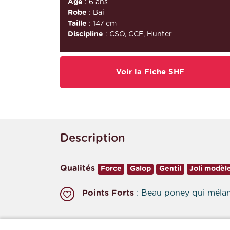
Âge
: 6 ans
Robe
: Bai
Taille
: 147 cm
Discipline
: CSO, CCE, Hunter
Voir la Fiche SHF
Description
Qualités
Force
Galop
Gentil
Joli modèl
Points Forts
: Beau poney qui mélan