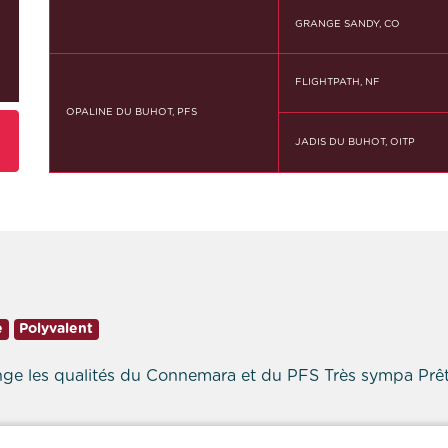
GRANGE SANDY, CO
FLIGHTPATH, NF
OPALINE DU BUHOT, PFS
JADIS DU BUHOT, OITP
e
Polyvalent
ge les qualités du Connemara et du PFS Très sympa Prêt