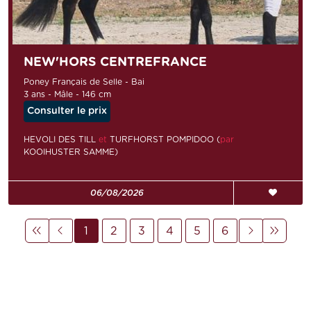
NEW'HORS CENTREFRANCE
Poney Français de Selle - Bai
3 ans - Mâle - 146 cm
Consulter le prix
HEVOLI DES TILL
et
TURFHORST POMPIDOO (
par
KOOIHUSTER SAMME)
06/08/2026
1
2
3
4
5
6