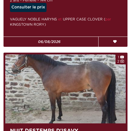
2 ans - Femelle - 144 cm
Consulter le prix
VAGUELY NOBLE HARYNS
et
UPPER CASE CLOVER (
par
KINGSTOWN RORY)
06/08/2026
1
2
NUIT DESTEMPS D'ISAVY