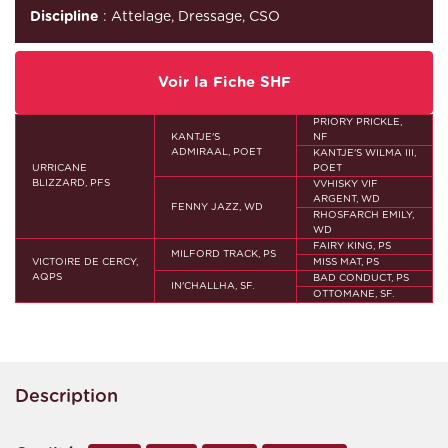
Discipline
: Attelage, Dressage, CSO
Voir la Fiche SHF
PRIORY PRICKLE,
KANTJE'S
NF
ADMIRAAL, POET
KANTJE'S WILMA III,
URRICANE
POET
BLIZZARD, PFS
VVHISKY VIF
ARGENT, WD
FENNY JAZZ, WD
RHOSFARCH EMILY,
WD
FAIRY KING, PS
MILFORD TRACK, PS
VICTOIRE DE CERCY,
MISS MAT, PS
AQPS
BAD CONDUCT, PS
IN'CHALLHA, SF.
OTTOMANE, SF.
Description