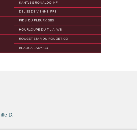
KANTJE'S RONALDO, NF
DELISS DE VIENNE, PFS
FIDJI DU FLEURY, SBS
HOURLOUPE DU TILIA, WB
ROUGET STAR DU ROUGET, CO
BEAUCA LADY, CO
lle D.