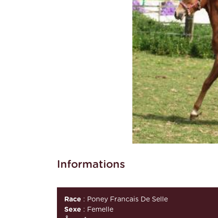
Informations
Race
: Poney Francais De Selle
Sexe
: Femelle