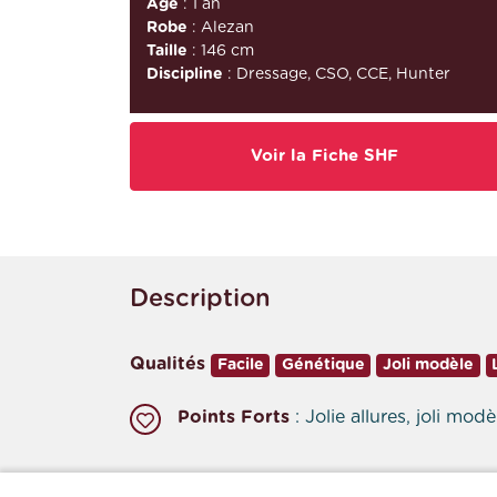
Âge
: 1 an
Robe
: Alezan
Taille
: 146 cm
Discipline
: Dressage, CSO, CCE, Hunter
Voir la Fiche SHF
Description
Qualités
Facile
Génétique
Joli modèle
Points Forts
: Jolie allures, joli mo