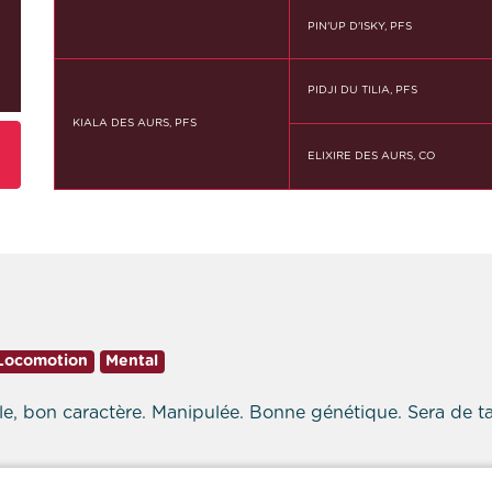
PIN'UP D'ISKY, PFS
PIDJI DU TILIA, PFS
KIALA DES AURS, PFS
ELIXIRE DES AURS, CO
Locomotion
Mental
dèle, bon caractère. Manipulée. Bonne génétique. Sera de tai