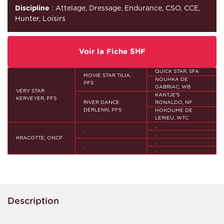
Discipline
: Attelage, Dressage, Endurance, CSO, CCE,
Hunter, Loisirs
Voir la Fiche SHF
QUICK STAR, SFA
MOVIE STAR TILIA,
NOUHKA DE
PFS
GABRIAC, WB
VERY STAR
KANTJE'S
KERVEYER, PFS
RIVER DANCE
RONALDO, NF
DERLENN, PFS
HOKOUME DE
LERIEU, WTC
,
,
,
KRACOTTE, ONCP
,
,
,
Description