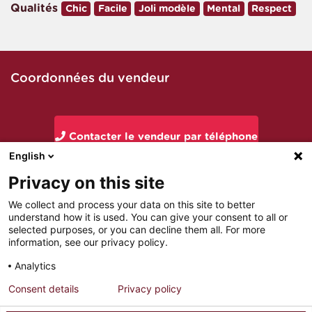
Qualités
Chic
Facile
Joli modèle
Mental
Respect
Coordonnées du vendeur
Contacter le vendeur par téléphone
English
Privacy on this site
Contacter le vendeur par mail
We collect and process your data on this site to better
understand how it is used. You can give your consent to all or
selected purposes, or you can decline them all. For more
information, see our privacy policy.
Analytics
Consent details
Privacy policy
MENTIONS LÉGALES
PARTENAIRES