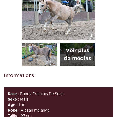
Informations
Race
: Poney Francais De Selle
Sexe
: Mâle
Âge
: 1 an
Robe
: Alezan melange
Taille
: 97 cm