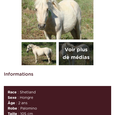
Informations
Race
: Shetland
Sexe
: Hongre
Âge
: 2 ans
Robe
: Palomino
Taille
: 105 cm